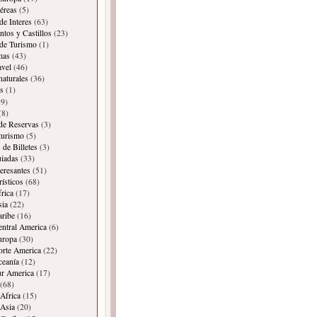
éreas
(5)
de Interes
(63)
os y Castillos
(23)
 de Turismo
(1)
mas
(43)
avel
(46)
naturales
(36)
s
(1)
9)
(8)
 de Reservas
(3)
 turismo
(5)
 de Billetes
(3)
iadas
(33)
teresantes
(51)
rísticos
(68)
frica
(17)
sia
(22)
aribe
(16)
entral America
(6)
uropa
(30)
orte America
(22)
ceanía
(12)
ur America
(17)
(68)
Africa
(15)
Asia
(20)