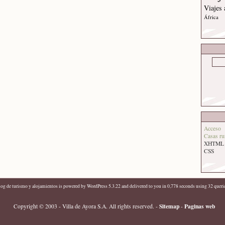
Viajes
África
Acceso
Casas ru
XHTML
CSS
log de turismo y alojamientos
is powered by
WordPress 5.3.22
and delivered to you in 0,778 seconds using 32 queri
Sitemap
Paginas web
Copyright © 2003 - Villa de Ayora S.A. All rights reserved.
-
-