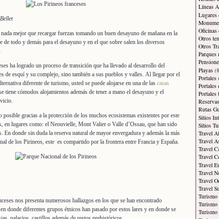
Líneas A
Lugares 
Bellet
Monument
Oficinas
 nada mejor que recargar fuerzas tomando un buen desayuno de mañana en la
Otros te
e de todo y demás para el desayuno y en el que sobre salen los diversos
Otros Tr
…
Parques 
Pensione
eses ha logrado un proceso de transición que ha llevado al desarrollo del
Playas
(8
es de esquí y su complejo, sino también a sus pueblos y valles. Al llegar por el
Portales
lternativa diferente de turismo, usted se puede alojarse en una de las
casas
Portales
se tiene cómodos alojamientos además de tener a mano el desayuno y el
Portales
vicio.
Reservas
Rutas Gu
o posible gracias a la protección de los muchos ecosistemas existentes por este
Sitios In
es, en lugares como: el Neouvielle, Mont Valier o Valle d’Ossau, que han sido
Sitios Tu
Travel A
s. En donde sin duda la reserva natural de mayor envergadura y además la más
Travel A
al de los Pirineos, este es compartido por la frontera entre Francia y España.
Travel C
Travel C
Travel E
Travel N
Travel O
Travel S
Turismo
anceses nos presenta numerosos hallazgos en los que se han encontrado
Turismo 
s en donde diferentes grupos étnicos han pasado por estos lares y en donde se
Turismo 
as, palacios, castillos además de restos prehistóricos.