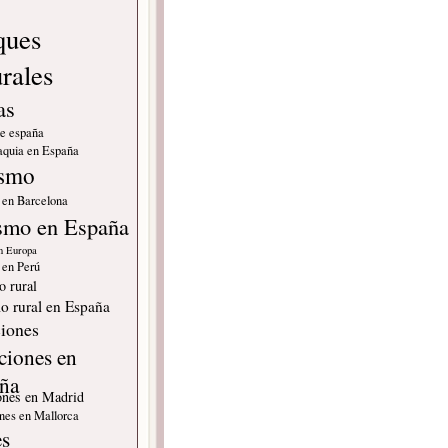
ques
urales
as
de españa
quia en España
ismo
 en Barcelona
smo en España
n Europa
 en Perú
o rural
o rural en España
iones
ciones en
ña
ones en Madrid
nes en Mallorca
es