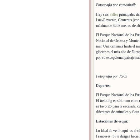
Fotografía por ramonbaile
Hay seis
valles
principales de
Luz-Gavarnie, Cauterets (con 
máxima de 3298 metros de altu
El Parque Nacional de los Pir
Nacional de Ordesa y Monte P
mar. Una caminata hasta el m
glaciar es el más alto de Eu
por su excepcional paisaje natu
Fotografía por JG65
Deportes:
El Parque Nacional de los Pir
El trekking es sólo uno entre
es favorito para la escalada, 
diferentes de animales y flora
Estaciones de esquí:
Lo ideal de venir aquí es el c
Franceses. Si te diriges hacia 