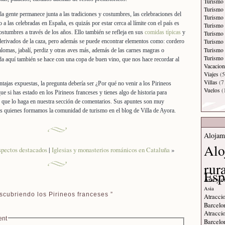
Turismo 
Turismo
la gente permanece junta a las tradiciones y costumbres, las celebraciones del
Turismo
a las celebradas en España, es quizás por estar cerca al límite con el país es
Turismo 
ostumbres a través de los años. Ello también se refleja en sus
comidas típicas
y
Turismo
erivados de la caza, pero además se puede encontrar elementos como: cordero
Turismo 
Turismo
omas, jabalí, perdiz y otras aves más, además de las carnes magras o
Turismo 
da aquí también se hace con una copa de buen vino, que nos hace recordar al
Vacacion
Viajes
(5
Villas
(7
tajas expuestas, la pregunta debería ser ¿Por qué no venir a los Pirineos
Vuelos
(
e si has estado en los Pirineos franceses y tienes algo de historia para
s que lo haga en nuestra sección de comentarios. Sus apuntes son muy
s quienes formamos la comunidad de turismo en el blog de Villa de Ayora.
Alojam
Alo
spectos destacados
|
Iglesias y monasterios románicos en Cataluña
»
rur
Esp
Arte y c
Asia
cubriendo los Pirineos franceses ”
Atraccio
Barcelo
Atraccio
ent
Barcelo