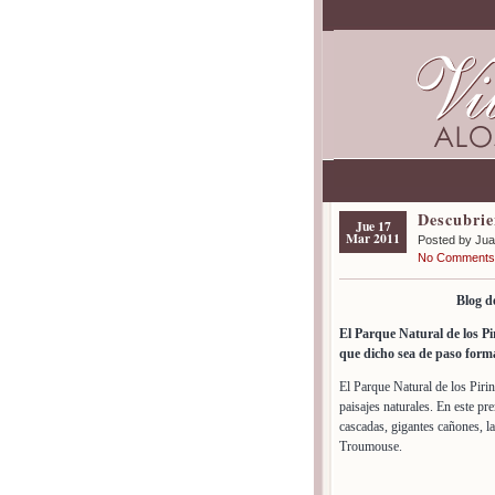
Descubrie
Jue 17
Mar 2011
Posted by Ju
No Comments
Blog de
El Parque Natural de los Pir
que dicho sea de paso forma
El Parque Natural de los Piri
paisajes naturales. En este p
cascadas, gigantes cañones, l
Troumouse.