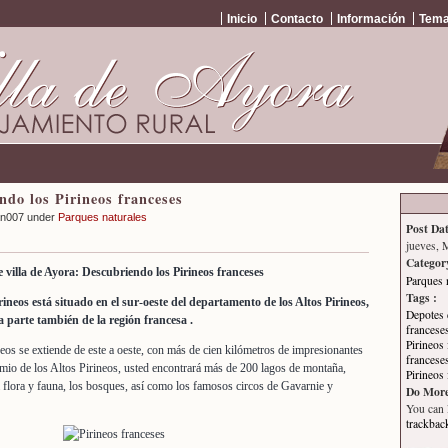
Inicio
Contacto
Información
Tema
ndo los Pirineos franceses
an007 under
Parques naturales
Post Dat
jueves, 
Categor
 villa de Ayora: Descubriendo los Pirineos franceses
Parques 
Tags :
ineos está situado en el sur-oeste del departamento de los Altos Pirineos,
Depotes 
 parte también de la región francesa .
francese
Pirineos
neos se extiende de este a oeste, con más de cien kilómetros de impresionantes
francese
remio de los Altos Pirineos, usted encontrará más de 200 lagos de montaña,
Pirineos
a flora y fauna, los bosques, así como los famosos circos de Gavarnie y
Do More
You can
trackbac