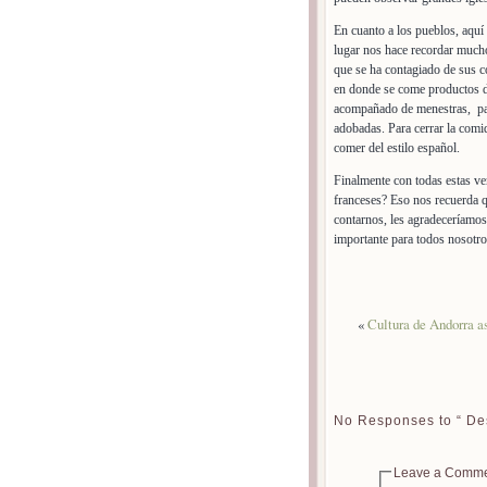
En cuanto a los pueblos, aquí 
lugar nos hace recordar mucho 
que se ha contagiado de sus c
en donde se come productos d
acompañado de menestras, pal
adobadas. Para cerrar la comi
comer del estilo español.
Finalmente con todas estas ven
franceses? Eso nos recuerda qu
contarnos, les agradeceríamo
importante para todos nosotro
«
Cultura de Andorra a
No Responses to “ Des
Leave a Comm