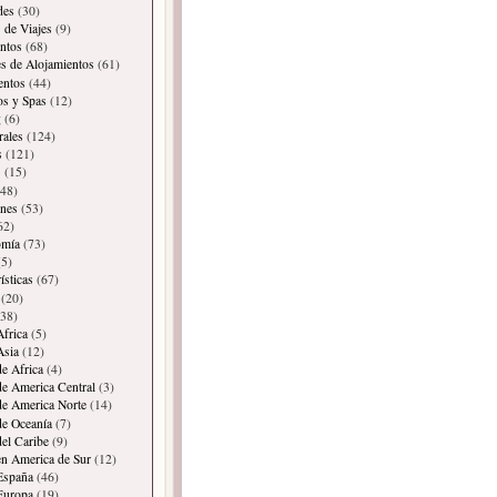
des
(30)
 de Viajes
(9)
ntos
(68)
es de Alojamientos
(61)
entos
(44)
os y Spas
(12)
g
(6)
rales
(124)
s
(121)
s
(15)
48)
ones
(53)
62)
omía
(73)
5)
ísticas
(67)
(20)
38)
Africa
(5)
Asia
(12)
de Africa
(4)
de America Central
(3)
de America Norte
(14)
de Oceanía
(7)
del Caribe
(9)
en America de Sur
(12)
España
(46)
Europa
(19)