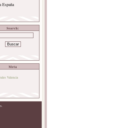
 a España
Search:
Meta
rales Valencia
es.