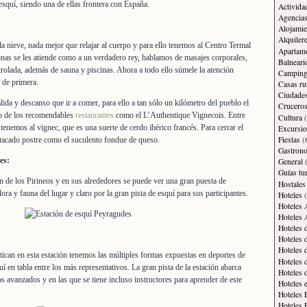
esquí, siendo una de ellas frontera con España.
Activida
Agencias
Alojamie
Alquiler
a nieve, nada mejor que relajar al cuerpo y para ello tenemos al Centro Termal
Apartam
sonas se les atiende como a un verdadero rey, hablamos de masajes corporales,
Balneari
rolada, además de sauna y piscinas. Ahora a todo ello súmele la atención
Campin
s de primera.
Casas ru
Ciudade
ida y descanso que ir a comer, para ello a tan sólo un kilómetro del pueblo el
Crucero
no de los recomendables
restaurantes
como el L’Authentique Vignecois. Entre
Cultura
(
enemos al vignec, que es una suerte de cerdo ibérico francés. Para cerrar el
Excursi
Fiestas
(
tacado postre como el suculento fondue de queso.
Gastron
es:
General
(
Guías tur
ón de los Pirineos y en sus alrededores se puede ver una gran puesta de
Hostales
ora y fauna del lugar y claro por la gran pista de esquí para sus participantes.
Hoteles
(
Hoteles 
Hoteles 
Hoteles 
Hoteles 
Hoteles 
ctican en esta estación tenemos las múltiples formas expuestas en deportes de
Hoteles 
uí en tabla entre los más representativos. La gran pista de la estación abarca
Hoteles 
os avanzados y en las que se tiene incluso instructores para aprender de este
Hoteles 
Hoteles 
Hoteles 