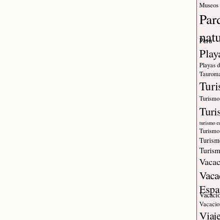
Museos
Par
nat
Peru
Play
Playas 
Tauroma
Tur
Turismo
Turi
turismo e
Turismo
Turism
Turism
Vacac
Vaca
Espa
Vacaci
Vacacio
Viaj