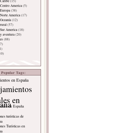
Caribe
(15)
 Centro America
(5)
 Europa
(38)
Norte America
(17)
 Oceanía
(12)
rural
(57)
 Sur America
(18)
y aventura
(20)
es
(88)
7)
1)
10)
Popular Tags:
ientos en España
jamientos
ales en
aña
ultura de España
nes turísticas de
na
nes Turísticas en
na