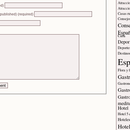
Atraccio
ed)
Atraccio
Casas ru
e published) (required)
Consejos
Conse
Espa
Cuba
Deport
Deporte
Destinos
Es
Flora y 
Gast
Gastron
Gastr
Gastr
medit
Hotel
Hotel 5 
Hotele
Hote