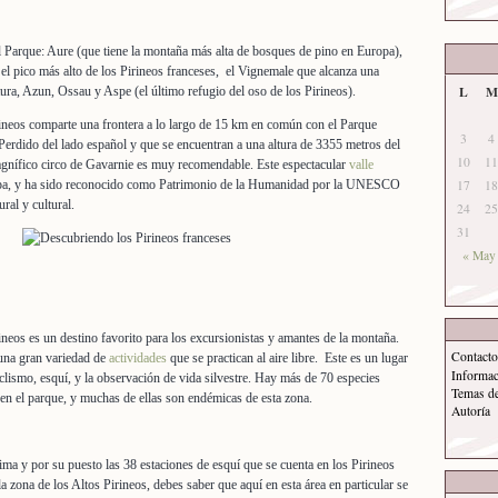
l Parque: Aure (que tiene la montaña más alta de bosques de pino en Europa),
el pico más alto de los Pirineos franceses, el Vignemale que alcanza una
L
M
ra, Azun, Ossau y Aspe (el último refugio del oso de los Pirineos).
ineos comparte una frontera a lo largo de 15 km en común con el Parque
3
4
erdido del lado español y que se encuentran a una altura de 3355 metros del
10
11
agnífico circo de Gavarnie es muy recomendable. Este espectacular
valle
ropa, y ha sido reconocido como Patrimonio de la Humanidad por la UNESCO
17
18
ral y cultural.
24
25
31
« May
ineos es un destino favorito para los excursionistas y amantes de la montaña.
Contacto
 una gran variedad de
actividades
que se practican al aire libre. Este es un lugar
Informa
ciclismo, esquí, y la observación de vida silvestre. Hay más de 70 especies
Temas d
 en el parque, y muchas de ellas son endémicas de esta zona.
Autoría
lima y por su puesto las 38 estaciones de esquí que se cuenta en los Pirineos
la zona de los Altos Pirineos, debes saber que aquí en esta área en particular se