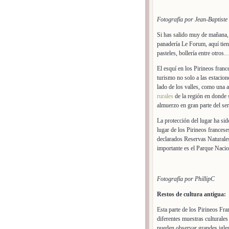
Fotografía por Jean-Baptiste 
Si has salido muy de mañana,
panadería Le Forum, aquí tien
pasteles, bollería entre otros
El esquí en los Pirineos franc
turismo no solo a las estacion
lado de los valles, como una a
rurales
de la región en donde 
almuerzo en gran parte del ser
La protección del lugar ha sid
lugar de los Pirineos frances
declarados Reservas Naturale
importante es el Parque Nacion
Fotografía por PhillipC
Restos de cultura antigua:
Esta parte de los Pirineos Fr
diferentes muestras culturale
pueden observar grandes iglesi