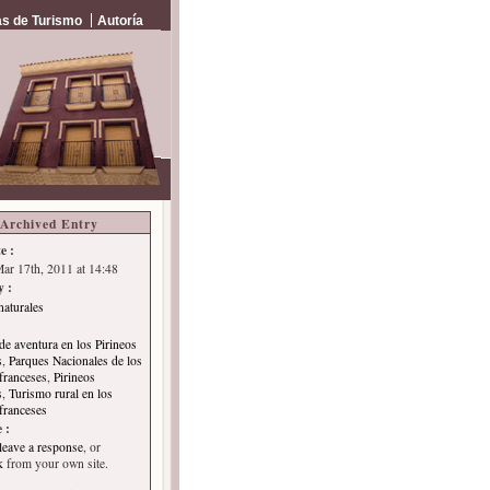
s de Turismo
Autoría
Archived Entry
e :
Mar 17th, 2011 at 14:48
y :
naturales
de aventura en los Pirineos
s
,
Parques Nacionales de los
 franceses
,
Pirineos
s
,
Turismo rural en los
 franceses
 :
leave a response
, or
k
from your own site.