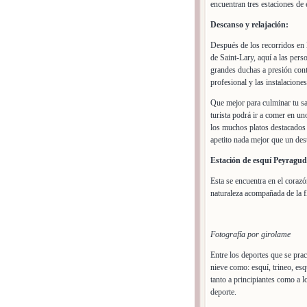
encuentran tres estaciones de 
Descanso y relajación:
Después de los recorridos en l
de Saint-Lary, aquí a las per
grandes duchas a presión cont
profesional y las instalacione
Que mejor para culminar tu sal
turista podrá ir a comer en u
los muchos platos destacados t
apetito nada mejor que un des
Estación de esquí Peyragud
Esta se encuentra en el coraz
naturaleza acompañada de la fl
Fotografía por girolame
Entre los deportes que se pra
nieve como: esquí, trineo, esq
tanto a principiantes como a l
deporte.