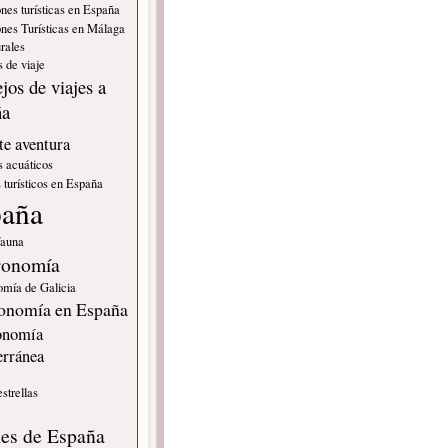
nes turísticas en España
nes Turísticas en Málaga
rales
 de viaje
jos de viajes a
ña
e aventura
s acuáticos
 turísticos en España
paña
fauna
ronomía
omía de Galicia
onomía en España
onomía
erránea
estrellas
s
les de España