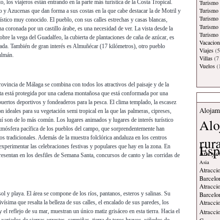
o, los viajeros están entrando en la parte más turística de la Costa Tropical.
Turismo 
Turismo
o y Azucenas que dan forma a sus costas en la que cabe destacar la de Motril y
Turismo 
ístico muy conocido. El pueblo, con sus calles estrechas y casas blancas,
Turismo
na coronada por un castillo árabe, es una necesidad de ver. La vista desde la
Turismo 
sobre la vega del Guadalfeo, la cubierta de plantaciones de caña de azúcar, es
Vacacion
evada. También de gran interés es Almuñécar (17 kilómetros), otro pueblo
Viajes
(5
ulmán.
Villas
(7
Vuelos
(
provincia de Málaga se combina con todos los atractivos del paisaje y de la
sta está protegida por una cadena montañosa que está conformada por una
puertos deportivos y fondeaderos para la pesca. El clima templado, la escasez
Alojam
on ideales para su vegetación semi tropical en la que las palmeras, cipreses,
Alo
uí son de lo más común. Los lugares animados y lugares de interés turístico
atmósfera pacífica de los pueblos del campo, que sorprendentemente han
rur
s tradicionales. Además de la muestra folclórica andaluza en los centros
Esp
experimentar las celebraciones festivas y populares que hay en la zona. En
Arte y c
 presentan en los desfiles de Semana Santa, concursos de canto y las corridas de
Asia
Atraccio
Barcelo
Atraccio
ol y playa. El área se compone de los ríos, pantanos, esteros y salinas. Su
Barcelo
Atraccio
ísima que resalta la belleza de sus calles, el encalado de sus paredes, los
Atraccio
 el reflejo de su mar, muestran un único matiz grisáceo en esta tierra. Hacia el