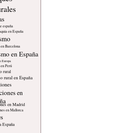
urales
as
de españa
quia en España
ismo
 en Barcelona
smo en España
n Europa
 en Perú
o rural
o rural en España
iones
ciones en
ña
ones en Madrid
nes en Mallorca
es
 a España