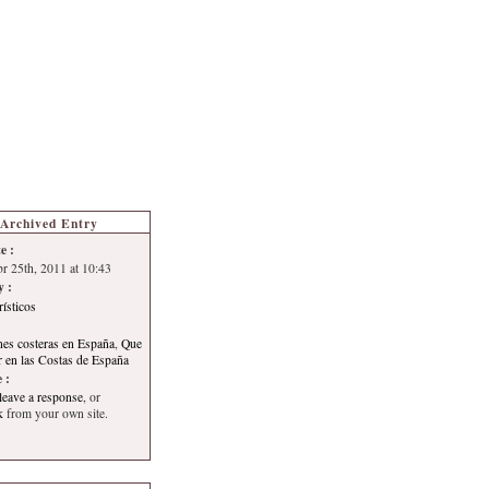
s de Turismo
Autoría
Archived Entry
e :
br 25th, 2011 at 10:43
y :
rísticos
nes costeras en España
,
Que
ir en las Costas de España
 :
leave a response
, or
k
from your own site.