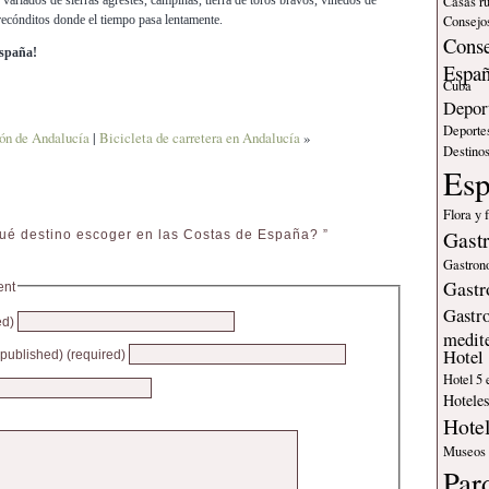
Casas ru
variados de sierras agrestes, campiñas, tierra de toros bravos, viñedos de
Consejos
ecónditos donde el tiempo pasa lentamente.
Conse
España!
Espa
Cuba
Deport
Deporte
lón de Andalucía
|
Bicicleta de carretera en Andalucía
»
Destinos
Es
Flora y 
Gast
ué destino escoger en las Costas de España? ”
Gastron
Gastr
ent
Gastr
ed)
medit
Hotel
e published) (required)
Hotel 5 
Hotele
Hote
Museos
Par