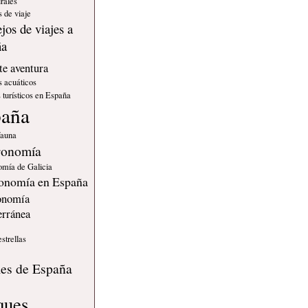
rales
 de viaje
jos de viajes a
ña
e aventura
s acuáticos
 turísticos en España
paña
fauna
ronomía
omía de Galicia
onomía en España
onomía
erránea
estrellas
s
les de España
ques