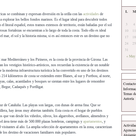
L
M
ricas se combinan y expresan diversión en la orilla con las
actividades
de
te a explorar los bellos fondos marinos. Es el lugar ideal para descubrir todos
3
4
el litoral español, estos tramos extensos de territorio, están bañadas por el sol
osas fortalezas se encuentran a lo largo de toda la costa. Todo ello es ideal
10
11
l mar, el sol y la historia misma, si es así entonces este es un destino que no
17
18
24
25
31
« May
el mar Mediterráneo y los Pirineos, es la costa de la provincia de Girona. Las
n los vestigios histórico-artísticos, nos recuerdan la existencia de un notable
 la moderna infraestructura turística la ha convertido en uno de los destinos
214 kilómetros de costa se extienden entre Blanes, al sur y Portbou, al norte,
ayas, calas, acantilados y bosques se sientan entre los lugares de renombre
Contacto
Begur, Cadaqués y Portlligat.
Informa
Temas d
Autoría
sur de Cataluña. Las playas son largas, con dunas de arena fina. Que se
dillera, hay áreas muy abiertas también. Esta costa es el hogar de pueblos
os que van desde los viñedos, olivos, los algarrobos, avellanos, almendros y
l, el área tiene más de 500.000 plazas hoteleras, campings y
apartamentos
, y
Activida
visitantes al año. La amplia selección de apartamentos en la zona, caracterizan
Agencias
 los destino de vacaciones familiares más populares.
Alojamie