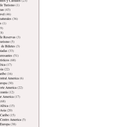
os y Castillos
(23)
 de Turismo
(1)
mas
(43)
avel
(46)
naturales
(36)
s
(1)
9)
(8)
 de Reservas
(3)
 turismo
(5)
 de Billetes
(3)
iadas
(33)
teresantes
(51)
rísticos
(68)
frica
(17)
sia
(22)
aribe
(16)
entral America
(6)
uropa
(30)
orte America
(22)
ceanía
(12)
ur America
(17)
(68)
Africa
(15)
Asia
(20)
Caribe
(15)
 Centro America
(5)
 Europa
(38)