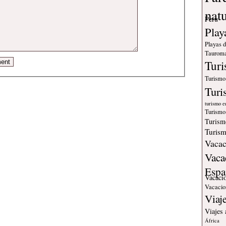
nat
Peru
Play
Playas 
Tauroma
Tur
Turismo
Turi
turismo e
Turismo
Turism
Turism
Vacac
Vaca
Espa
Vacaci
Vacacio
Viaj
Viajes
África