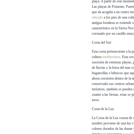
playa. A partir de este moment
Las playas de Poniente, Puert
que da acogida a un centro tur
ubicado
a los pies de una coli
antigua fortaleza se extiende 
característico en la Sierra N
coronado por un castillo mus
Costa del Sol:
Esta costa perteneciente a la 
cultura
mediterránea
. Esta co
sucesión de extensas playas, 
de lluvias y la brisa del mar s
buganvillas e hibiscos que aq
ahora coexisten dentro de la 
conservado sus centros urbano
turísticos, también se pueden 
cuanto a las fiestas, estas se
toros.
Costa de la Luz:
La Costa de la Luz consta de s
nombre proviene de una luz viv
colores dorados de las dunas y