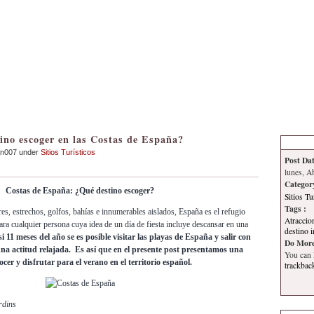
Inicio
Contacto
Información
Tema
ino escoger en las Costas de España?
an007 under
Sitios Turísticos
Post Dat
lunes, A
Categor
Costas de España: ¿Qué destino escoger?
Sitios Tu
Tags :
s, estrechos, golfos, bahías e innumerables aislados, España es el refugio
Atraccio
ara cualquier persona cuya idea de un día de fiesta incluye descansar en una
destino 
i 11 meses del año se es posible visitar las playas de España y salir con
Do More
na actitud relajada. Es así que en el presente post presentamos una
You can
er y disfrutar para el verano en el territorio español.
trackbac
rdins