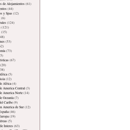
es de Alojamientos
(61)
entos
(44)
os y Spas
(12)
g
(6)
rales
(124)
s
(121)
s
(15)
48)
ones
(53)
62)
omía
(73)
5)
ísticas
(67)
(20)
38)
Africa
(5)
Asia
(12)
de Africa
(4)
de America Central
(3)
de America Norte
(14)
de Oceanía
(7)
del Caribe
(9)
en America de Sur
(12)
España
(46)
Europa
(19)
éreas
(5)
de Interes
(63)