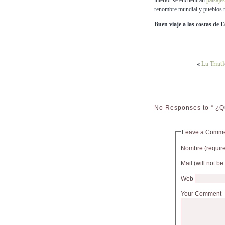
interior se encuentran
paisajes
renombre mundial y pueblos r
Buen viaje a las costas de 
«
La Triat
No Responses to “ ¿Q
Leave a Comm
Nombre (requir
Mail (will not b
Web
Your Comment