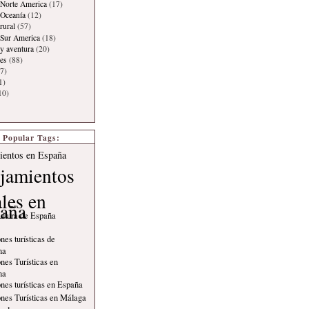
Norte America
(17)
 Oceanía
(12)
rural
(57)
 Sur America
(18)
y aventura
(20)
es
(88)
7)
1)
10)
Popular Tags:
ientos en España
jamientos
ales en
aña
ultura de España
nes turísticas de
na
nes Turísticas en
na
nes turísticas en España
nes Turísticas en Málaga