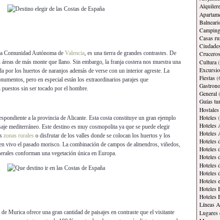
Alquiler
Apartam
Balneari
Campin
Casas ru
Ciudade
de la Comunidad Autónoma de
Valencia
, es una tierra de grandes contrastes. De
Crucero
Cultura
(
n áreas de más monte que llano. Sin embargo, la franja costera nos muestra una
Excursi
da por los huertos de naranjos además de verse con un interior agreste. La
Fiestas
(
onumentos, pero en especial están los extraordinarios parajes que
Gastron
 puestos sin ser tocado por el hombre.
General
(
Guías tur
Hostales
Hoteles
(
respondiente a la provincia de Alicante. Esta costa constituye un gran ejemplo
Hoteles 
aje mediterráneo. Este destino es muy cosmopolita ya que se puede elegir
Hoteles 
as
zonas rurales
o disfrutar de los valles donde se colocan los huertos y los
Hoteles 
en vivo el pasado morisco. La combinación de campos de almendros, viñedos,
Hoteles 
merales conforman una vegetación única en Europa.
Hoteles 
Hoteles 
Hoteles 
Hoteles 
Hoteles 
Hoteles 
Líneas A
n de Murica ofrece una gran cantidad de paisajes en contraste que el visitante
Lugares 