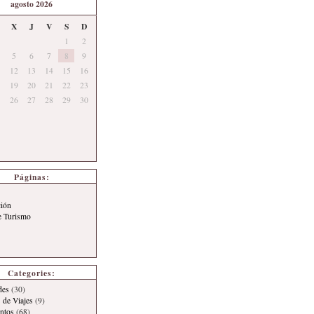
agosto 2026
X
J
V
S
D
1
2
5
6
7
8
9
12
13
14
15
16
19
20
21
22
23
26
27
28
29
30
Páginas:
ción
e Turismo
Categories:
des
(30)
 de Viajes
(9)
ntos
(68)