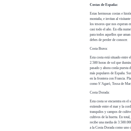
Costas de España:
Estas hermosas costas e histó
montaña
, e invitan al visitan
los tesoros que nos esperan en 
casi todo el año. En ella numer
para todos aquellos que aman e
debes de perder de conocer.
Costa Brava:
Esta costa está situado entre 
2.500 horas de sol que ilumina
pasado y ahora conla puesta de
más populares de España. Sus 
en la frontera con Francia. Pl
como S’Agaró, Tossa de Mar, 
Costa Dorada:
Esta costa se encuentra en el 
extiende entre el mar y la cor
tranquilos y campos de cultiv
cultivos de la huerta. En tota
recibe una media de 3.500.000 
a la Costa Dorada como uno de