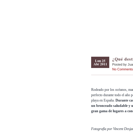
¿Qué dest
Lun 25
Abr 2011
Posted by Ju
No Comments
Rodeado por los océanos, mare
perfecto durante todo el año p
playa en España.
Durante cas
un bronceado saludable y u
gran gama de lugares a conoc
Fotografía por Vincent Desja