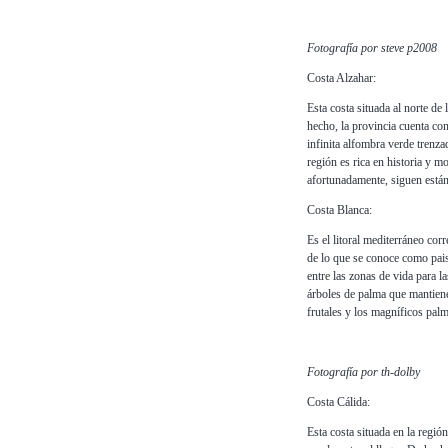
Fotografía por steve p2008
Costa Alzahar:
Esta costa situada al norte 
hecho, la provincia cuenta co
infinita alfombra verde trenza
región es rica en historia y m
afortunadamente, siguen están
Costa Blanca:
Es el litoral mediterráneo cor
de lo que se conoce como pais
entre las zonas de vida para l
árboles de palma que mantien
frutales y los magníficos pal
Fotografía por th-dolby
Costa Cálida:
Esta costa situada en la regió