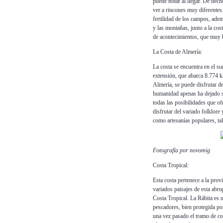
puede notar al llegar. De hec
ver a rincones muy diferentes
fertilidad de los campos, ade
y las montañas, junto a la cost
de acontecimientos, que muy 
La Costa de Almería:
La costa se encuentra en el su
extensión, que abarca 8.774 k
Almería, se puede disfrutar d
humanidad apenas ha dejado su
todas las posibilidades que of
disfrutar del variado folklore
como artesanías populares, ta
Fotografía por novomig
Costa Tropical:
Esta costa pertenece a la prov
variados paisajes de esta abr
Costa Tropical. La Rábita es u
pescadores, bien protegida po
una vez pasado el tramo de co