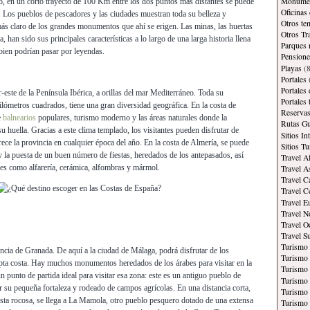
Monument
ho, en un corto trayecto de 100 Km entre los dos puntos más distantes se puede
Oficinas
. Los pueblos de pescadores y las ciudades muestran toda su belleza y
Otros te
más claro de los grandes monumentos que ahí se erigen. Las minas, las huertas
Otros Tr
a, han sido sus principales características a lo largo de una larga historia llena
Parques 
bien podrían pasar por leyendas.
Pensione
Playas
(8
Portales
Portales
r-este de la Península Ibérica, a orillas del mar Mediterráneo. Toda su
Portales
ilómetros cuadrados, tiene una gran diversidad geográfica. En la costa de
Reservas
e
balnearios
populares, turismo moderno y las áreas naturales donde la
Rutas Gu
 huella. Gracias a este clima templado, los visitantes pueden disfrutar de
Sitios In
rece la provincia en cualquier época del año. En la costa de Almería, se puede
Sitios Tu
 y la puesta de un buen número de fiestas, heredados de los antepasados, así
Travel A
les como alfarería, cerámica, alfombras y mármol.
Travel A
Travel C
Travel C
Travel E
Travel N
Travel O
Travel S
Turismo
incia de Granada. De aquí a la ciudad de Málaga, podrá disfrutar de los
Turismo 
upta costa. Hay muchos monumentos heredados de los árabes para visitar en la
Turismo 
n punto de partida ideal para visitar esa zona: este es un antiguo pueblo de
Turismo 
r su pequeña fortaleza y rodeado de campos agrícolas. En una distancia corta,
Turismo
sta rocosa, se llega a La Mamola, otro pueblo pesquero dotado de una extensa
Turismo