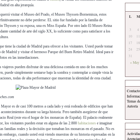
adrid en alta jerarquía.
a querrá visitar el Museo del Prado, el Museo Thyssen-Bornemisza, estos
L
M
finitivamente no debe perderse. EL sitio fue fundado por la familia de
arón Thyssen y su esposa, una ex Miss España. Por otro lado El Museo Reina
3
4
dante cantidad de arte del siglo XX, lo suficiente como para satisfacer a los
10
11
ultura.
17
18
e tiene la ciudad de Madrid para ofrecer a los visitantes. Usted puede tomar
24
25
o de Madrid y visitar el hermoso Parque del Buen Retiro Madrid. Ideal para ir
31
otos en las inmediaciones.
« May
s viajeros pueden disfrutar de una deliciosa comida en uno de los muchos
ien, puede simplemente sentarse bajo la sombra y contemplar a simple vista la
icaciones, todas de alta performance que muestran la identidad de esta ciudad.
Contacto
Informa
oches.com
Temas d
Autoría
za Mayor es de casi 100 metros a cada lado y está rodeada de edificios que han
s acontecimientos durante su larga historia. Pero también asegúrese de que
lacio Real (este era el hogar de los monarcas de España). El palacio realmente
r, los visitantes pueden estar en alguna de las 2.800
habitaciones
e imaginar
 las familias reales y la decisión que tomaban los monarcas en el pasado. No es
Activida
 sin embargo, cuando usted está viendo muestras de su historia expresadas en la
Agencias