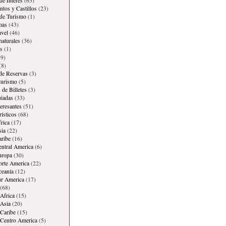
de Interes
(63)
os y Castillos
(23)
 de Turismo
(1)
mas
(43)
avel
(46)
naturales
(36)
s
(1)
9)
(8)
 de Reservas
(3)
 turismo
(5)
 de Billetes
(3)
iadas
(33)
teresantes
(51)
rísticos
(68)
frica
(17)
sia
(22)
aribe
(16)
entral America
(6)
uropa
(30)
orte America
(22)
ceanía
(12)
ur America
(17)
(68)
Africa
(15)
Asia
(20)
Caribe
(15)
 Centro America
(5)