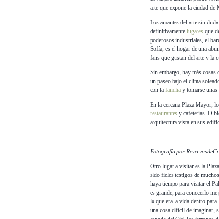
arte que expone la ciudad de M
Los amantes del arte sin dud
definitivamente
lugares
que de
poderosos industriales, el b
Sofía, es el hogar de una abun
fans que gustan del arte y la c
Sin embargo, hay más cosas qu
un paseo bajo el clima solead
con la
familia
y tomarse unas f
En la cercana Plaza Mayor, lo
restaurantes
y cafeterías. O b
arquitectura vista en sus edif
Fotografía por ReservasdeC
Otro lugar a visitar es la Pla
sido fieles testigos de mucho
haya tiempo para visitar el Pa
es grande, para conocerlo mejo
lo que era la vida dentro para
una cosa difícil de imaginar,