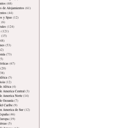
ntos
(68)
es de Alojamientos
(61)
entos
(44)
os y Spas
(12)
g
(6)
rales
(124)
s
(121)
s
(15)
48)
ones
(53)
62)
omía
(73)
5)
ísticas
(67)
(20)
38)
Africa
(5)
Asia
(12)
de Africa
(4)
de America Central
(3)
de America Norte
(14)
de Oceanía
(7)
del Caribe
(9)
en America de Sur
(12)
España
(46)
Europa
(19)
éreas
(5)