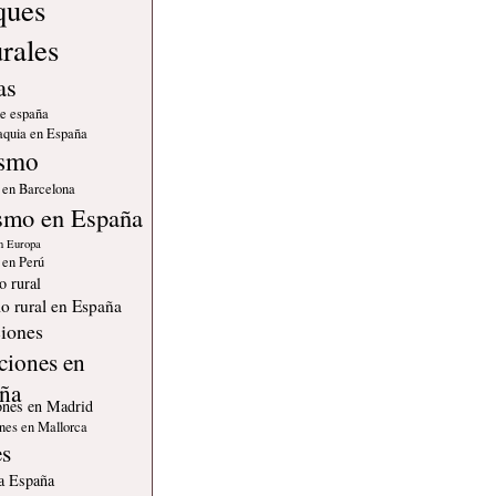
ques
urales
as
de españa
quia en España
ismo
 en Barcelona
smo en España
n Europa
 en Perú
o rural
o rural en España
iones
ciones en
ña
ones en Madrid
nes en Mallorca
es
 a España