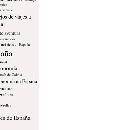
rales
 de viaje
jos de viajes a
ña
e aventura
s acuáticos
 turísticos en España
paña
fauna
ronomía
omía de Galicia
onomía en España
onomía
erránea
estrellas
s
les de España