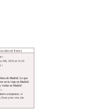
s de Turismo
Autoría
Archived Entry
e :
go 9th, 2010 at 14:10
y :
ultura de Madrid
,
Lo que
ber en tu viaje en Madrid
,
y visitar en Madrid
 :
leave a response
, or
k
from your own site.