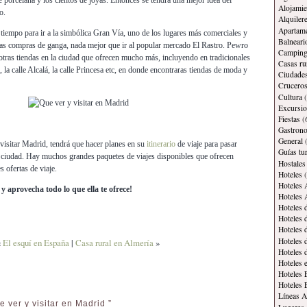
e porcelana y los cientos de joyas. Entonces se tendrá una mejor idea del
Alojamie
o.
Alquiler
Apartam
 tiempo para ir a la simbólica Gran Vía, uno de los lugares más comerciales y
Balneari
las compras de ganga, nada mejor que ir al popular mercado El Rastro. Pewro
Campin
otras tiendas en la ciudad que ofrecen mucho más, incluyendo en tradicionales
Casas ru
 la calle Alcalá, la calle Princesa etc, en donde encontraras tiendas de moda y
Ciudade
Crucero
Cultura
(
Excursi
Fiestas
(
Gastron
General
(
 visitar Madrid, tendrá que hacer planes en su
itinerario
de viaje para pasar
Guías tur
 ciudad. Hay muchos grandes paquetes de viajes disponibles que ofrecen
Hostales
 ofertas de viaje.
Hoteles
(
Hoteles 
y aprovecha todo lo que ella te ofrece!
Hoteles 
Hoteles 
Hoteles 
Hoteles 
Hoteles 
«
El esquí en España
|
Casa rural en Almería
»
Hoteles 
Hoteles 
Hoteles 
Hoteles 
Líneas A
 ver y visitar en Madrid ”