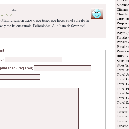
Lugares 
Monument
Oficinas
dice:
Otros te
las 15:36
Otros Tr
 Madrid para un trabajo que tengo que hacer en el colegio he
Parques 
os y me ha encantado. Felicidades. A la lista de favoritos!.
Pensione
Playas
(8
Portales
Portales
Portales
ent
Reservas
Rutas Gu
ed)
Sitios In
Sitios Tu
e published) (required)
Travel A
Travel A
Travel C
Travel C
Travel E
Travel N
Travel O
Travel S
Turismo
Turismo 
Turismo 
Turismo 
Turismo