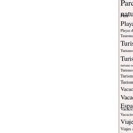
Par
nat
Peru
Play
Playas 
Tauroma
Tur
Turismo
Turi
turismo e
Turismo
Turism
Turism
Vacac
Vaca
Espa
Vacaci
Vacacio
Viaj
Viajes