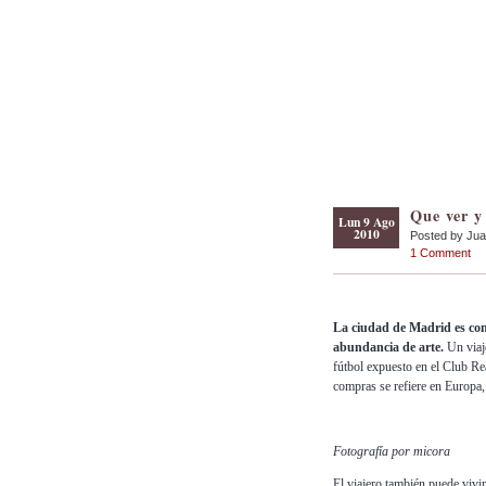
Que ver y
Lun 9 Ago
2010
Posted by Ju
1 Comment
La ciudad de Madrid es cono
abundancia de arte.
Un viaje
fútbol expuesto en el Club Rea
compras se refiere en Europa,
Fotografía por micora
El viajero también puede vivi