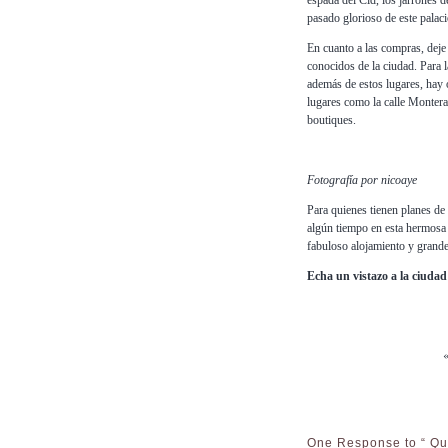
espada del Cid, los jarrones d
pasado glorioso de este palaci
En cuanto a las compras, deje
conocidos de la ciudad. Para 
además de estos lugares, hay 
lugares como la calle Montera,
boutiques.
Fotografía por nicoaye
Para quienes tienen planes de
algún tiempo en esta hermosa
fabuloso alojamiento y grandes
Echa un vistazo a la ciudad 
One Response to “ Que