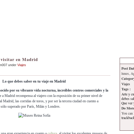
Inicio
Contacto
Información
Tema
 visitar en Madrid
an007 under
Viajes
Post Dat
lunes, A
Categor
Lo que debes saber en tu viaje en Madrid
Viajes
Tags :
cido por su vibrante vida nocturna, increíbles centros comerciales y la
Arte y c
 a Madrid recompensa al viajero con la exposición de su primer nivel de
debes sa
l Madrid, las corridas de toros, y por ser la tercera ciudad en cuento a
Que ver 
 sólo superado por París, Milán y Londres.
Do More
You can
trackbac
r una gran experiencia en cuanto a
cultura
, al visitar los excelentes museos de