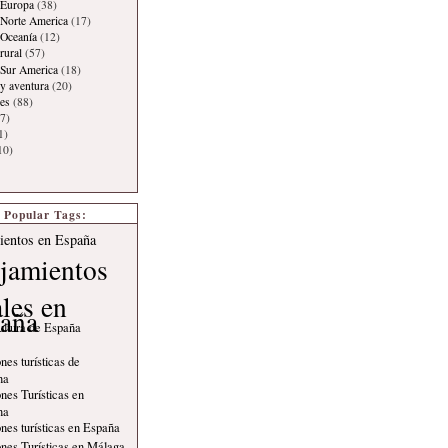
 Europa
(38)
Norte America
(17)
 Oceanía
(12)
rural
(57)
 Sur America
(18)
y aventura
(20)
es
(88)
7)
1)
10)
Popular Tags:
ientos en España
jamientos
ales en
aña
ultura de España
nes turísticas de
na
nes Turísticas en
na
nes turísticas en España
nes Turísticas en Málaga