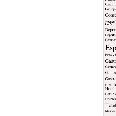
Casas ru
Consejos
Conse
Espa
Cuba
Deport
Deporte
Destinos
Es
Flora y 
Gast
Gastron
Gastr
Gastr
medit
Hotel
Hotel 5 
Hotele
Hote
Museos