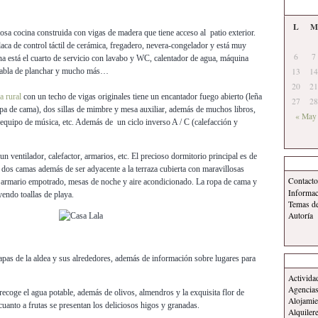
L
M
sa cocina construida con vigas de madera que tiene acceso al patio exterior.
laca de control táctil de cerámica, fregadero, nevera-congelador y está muy
6
7
ina está el cuarto de servicio con lavabo y WC, calentador de agua, máquina
 tabla de planchar y mucho más…
13
14
20
21
a rural
con un techo de vigas originales tiene un encantador fuego abierto (leña
27
28
opa de cama), dos sillas de mimbre y mesa auxiliar, además de muchos libros,
« May
quipo de música, etc. Además de un ciclo inverso A / C (calefacción y
un ventilador, calefactor, armarios, etc. El precioso dormitorio principal es de
n dos camas además de ser adyacente a la terraza cubierta con maravillosas
Contacto
 armario empotrado, mesas de noche y aire acondicionado. La ropa de cama y
Informa
yendo toallas de playa.
Temas d
Autoría
pas de la aldea y sus alrededores, además de información sobre lugares para
Activida
Agencias
ecoge el agua potable, además de olivos, almendros y la exquisita flor de
Alojamie
cuanto a frutas se presentan los deliciosos higos y granadas.
Alquiler