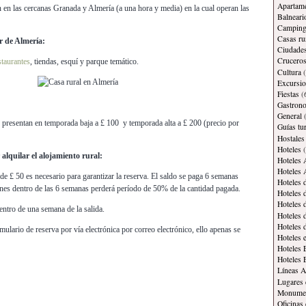
Apartam
 en las cercanas Granada y Almería (a una hora y media) en la cual operan las
Balneari
Campin
Casas ru
or de Almería:
Ciudade
Crucero
staurantes
, tiendas, esquí y parque temático.
Cultura
(
Excursi
Fiestas
(
Gastron
General
(
 presentan en temporada baja a £ 100 y temporada alta a £ 200 (precio por
Guías tur
Hostales
Hoteles
(
lquilar el alojamiento rural:
Hoteles 
Hoteles 
e £ 50 es necesario para garantizar la reserva. El saldo se paga 6 semanas
Hoteles 
iones dentro de las 6 semanas perderá período de 50% de la cantidad pagada.
Hoteles 
Hoteles 
ntro de una semana de la salida.
Hoteles 
Hoteles 
mulario de reserva por vía electrónica por correo electrónico, ello apenas se
Hoteles 
Hoteles 
Hoteles 
Líneas A
Lugares 
Monument
Oficinas