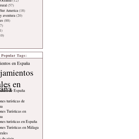
 Oceanía
(12)
rural
(57)
 Sur America
(18)
y aventura
(20)
es
(88)
7)
1)
10)
Popular Tags:
ientos en España
jamientos
ales en
aña
ultura de España
nes turísticas de
na
nes Turísticas en
na
nes turísticas en España
nes Turísticas en Málaga
rales
 de viaje