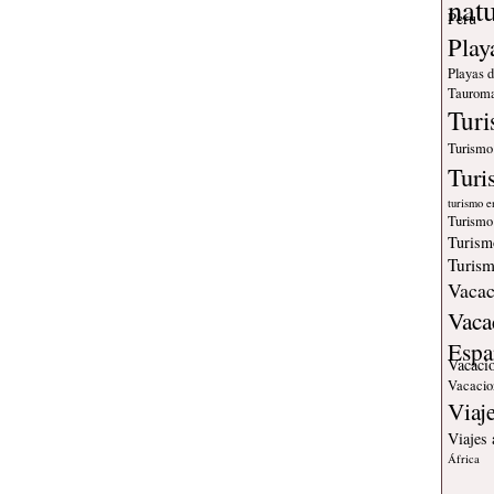
Peru
Play
Playas 
Tauroma
Tur
Turismo
Turi
turismo e
Turismo
Turism
Turism
Vacac
Vaca
Espa
Vacaci
Vacacio
Viaj
Viajes
África