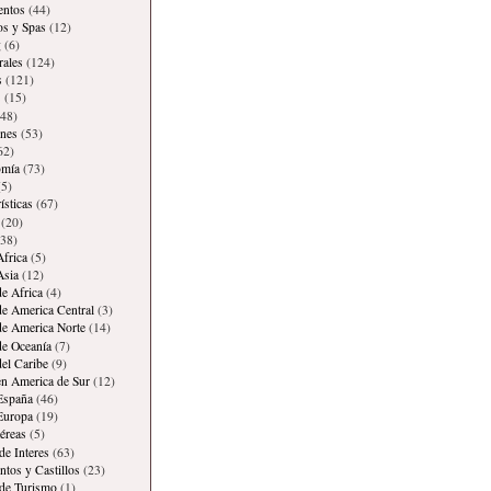
entos
(44)
os y Spas
(12)
g
(6)
rales
(124)
s
(121)
s
(15)
48)
ones
(53)
62)
omía
(73)
5)
ísticas
(67)
(20)
38)
Africa
(5)
Asia
(12)
de Africa
(4)
de America Central
(3)
de America Norte
(14)
de Oceanía
(7)
del Caribe
(9)
en America de Sur
(12)
España
(46)
Europa
(19)
éreas
(5)
de Interes
(63)
os y Castillos
(23)
 de Turismo
(1)