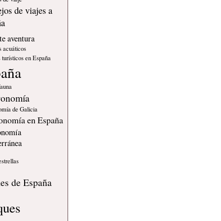
jos de viajes a
ña
e aventura
s acuáticos
 turísticos en España
paña
fauna
ronomía
omía de Galicia
onomía en España
onomía
erránea
estrellas
s
les de España
ques
urales