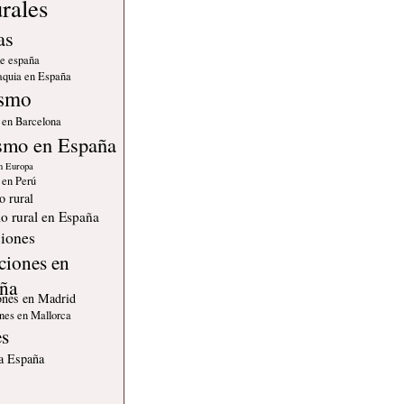
as
de españa
quia en España
ismo
 en Barcelona
smo en España
n Europa
 en Perú
o rural
o rural en España
iones
ciones en
ña
ones en Madrid
nes en Mallorca
es
 a España