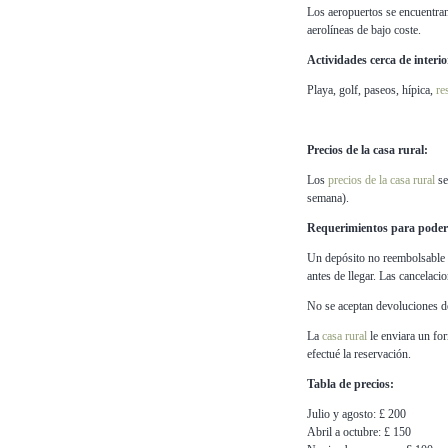
Los aeropuertos se encuentran
aerolíneas de bajo coste.
Actividades cerca de interi
Playa, golf, paseos, hípica,
re
Precios de la casa rural:
Los
precios de la casa rural
se
semana).
Requerimientos para poder a
Un depósito no reembolsable d
antes de llegar. Las cancelac
No se aceptan devoluciones de
La
casa rural
le enviara un for
efectué la reservación.
Tabla de precios:
Julio y agosto: £ 200
Abril a octubre: £ 150