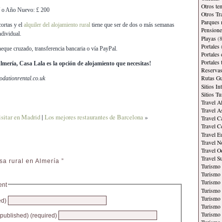
Otros te
/ o Año Nuevo: £ 200
Otros Tr
Parques 
cortas y el
alquiler del alojamiento rural
tiene que ser de dos o más semanas
Pensione
dividual.
Playas
(8
Portales
eque cruzado, transferencia bancaria o vía PayPal.
Portales
Portales
e Almería, Casa Lala es la opción de alojamiento que necesitas!
Reservas
Rutas Gu
dationrental.co.uk
Sitios In
Sitios Tu
Travel A
Travel A
isitar en Madrid
|
Los mejores restaurantes de Barcelona
»
Travel C
Travel C
Travel E
Travel N
Travel O
Travel S
a rural en Almería ”
Turismo
Turismo 
Turismo 
ent
Turismo 
Turismo
ed)
Turismo
Turismo 
e published) (required)