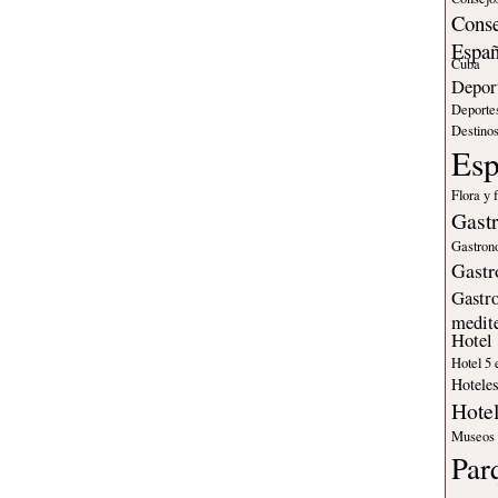
Conse
Espa
Cuba
Deport
Deporte
Destinos
Es
Flora y 
Gast
Gastron
Gastr
Gastr
medit
Hotel
Hotel 5 
Hotele
Hote
Museos
Par
nat