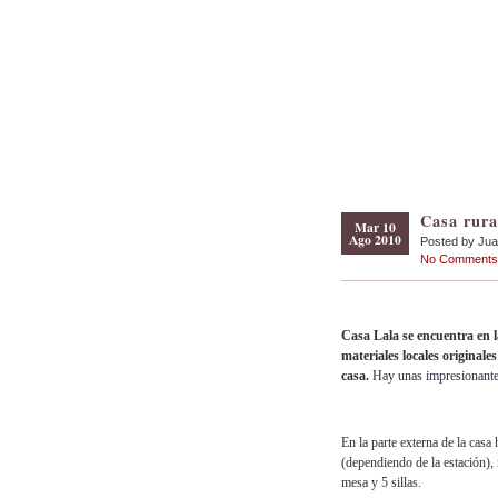
Casa rura
Mar 10
Ago 2010
Posted by Ju
No Comments
Casa Lala se encuentra en 
materiales locales originale
casa.
Hay unas impresionantes 
En la parte externa de la casa
(dependiendo de la estación),
mesa y 5 sillas.