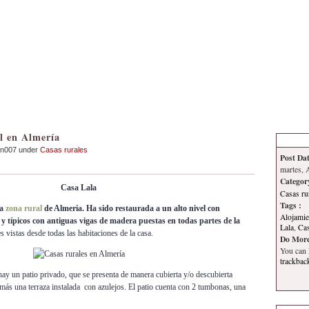
Inicio
Contacto
Información
Tema
l en Almería
an007 under
Casas rurales
Post Dat
martes, 
Categor
Casa Lala
Casas ru
Tags :
la
zona rural
de Almería. Ha sido restaurada a un alto nivel con
Alojamie
s y típicos con antiguas vigas de madera puestas en todas partes de la
Lala
,
Cas
vistas desde todas las habitaciones de la casa.
Do More
You can
trackbac
 hay un patio privado, que se presenta de manera cubierta y/o descubierta
 más una terraza instalada con azulejos. El patio cuenta con 2 tumbonas, una