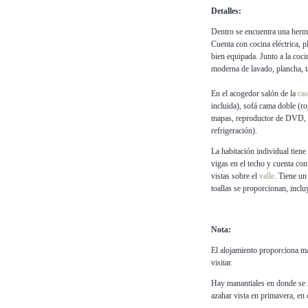
Detalles:
Dentro se encuentra una hermo
Cuenta con cocina eléctrica, p
bien equipada. Junto a la coc
moderna de lavado, plancha,
En el acogedor salón de la
cas
incluida), sofá cama doble (r
mapas, reproductor de DVD, e
refrigeración).
La habitación individual tiene 
vigas en el techo y cuenta co
vistas sobre el
valle
. Tiene un
toallas se proporcionan, inclu
Nota:
El alojamiento proporciona ma
visitar.
Hay manantiales en donde se r
azahar vista en primavera, en 