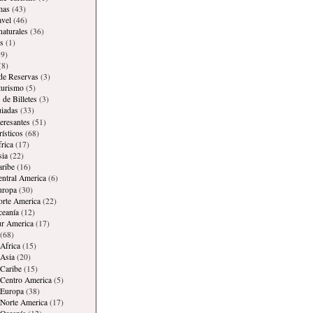
mas
(43)
avel
(46)
naturales
(36)
s
(1)
9)
(8)
 de Reservas
(3)
 turismo
(5)
 de Billetes
(3)
iadas
(33)
teresantes
(51)
rísticos
(68)
frica
(17)
sia
(22)
aribe
(16)
entral America
(6)
uropa
(30)
orte America
(22)
ceanía
(12)
ur America
(17)
(68)
Africa
(15)
Asia
(20)
Caribe
(15)
 Centro America
(5)
 Europa
(38)
Norte America
(17)