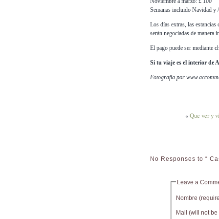
Noviembre a marzo: £ 100
Semanas incluido Navidad y 
Los días extras, las estancias 
serán negociadas de manera in
El pago puede ser mediante ch
Si tu viaje es el interior d
Fotografía por www.accommo
«
Que ver y v
No Responses to “ Cas
Leave a Comm
Nombre (requir
Mail (will not b