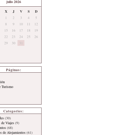
julio 2026
X
J
V
S
D
1
2
3
4
5
8
9
10
11
12
15
16
17
18
19
22
23
24
25
26
29
30
31
Páginas:
ción
e Turismo
Categories:
des
(30)
 de Viajes
(9)
ntos
(68)
es de Alojamientos
(61)