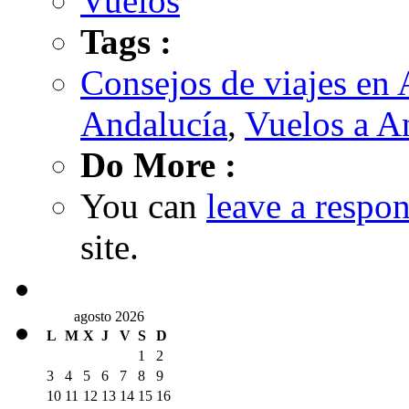
Vuelos
Tags :
Consejos de viajes en
Andalucía
,
Vuelos a A
Do More :
You can
leave a respo
site.
agosto 2026
L
M
X
J
V
S
D
1
2
3
4
5
6
7
8
9
10
11
12
13
14
15
16